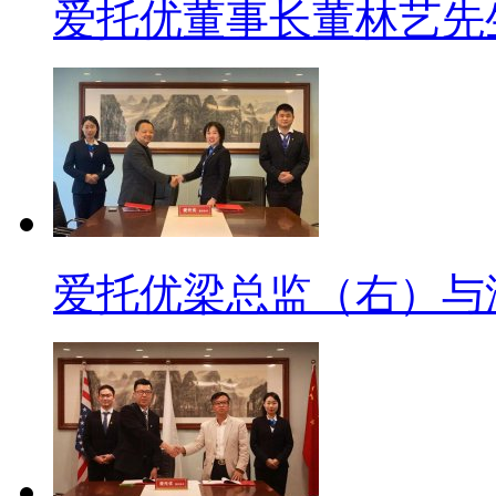
爱托优董事长董林艺先生
爱托优梁总监（右）与湖