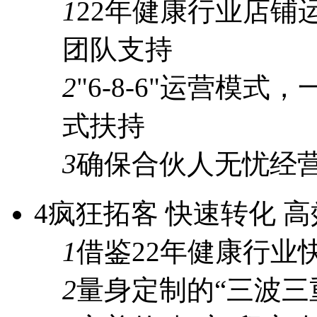
1
22年
健康行业店铺
团队支持
2
"6-8-6"
运营模式，
式
扶持
3
确保合伙人
无忧经
4
疯狂拓客 快速转化 
1
借鉴
22年
健康行业
2
量身定制的
“三波三