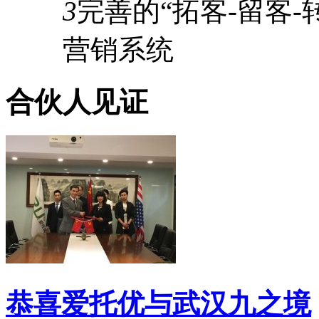
3
完善的
“拓客-留客-
营销系统
合伙人见证
恭喜爱托优与武汉九之境