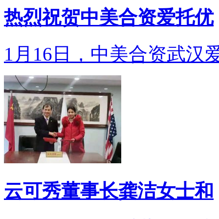
热烈祝贺中美合资爱托优
1月16日，中美合资武汉爱
云可秀董事长龚洁女士和