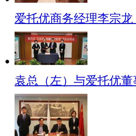
爱托优商务经理李宗龙（
袁总（左）与爱托优董事