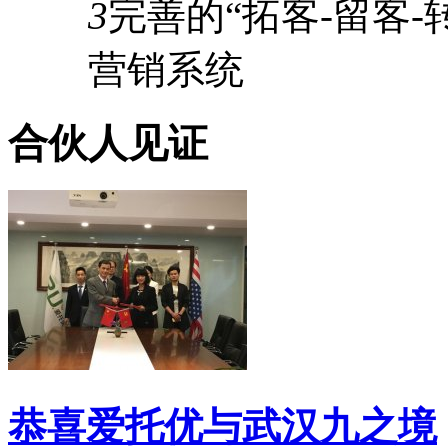
3
完善的
“拓客-留客-
营销系统
合伙人见证
恭喜爱托优与武汉九之境