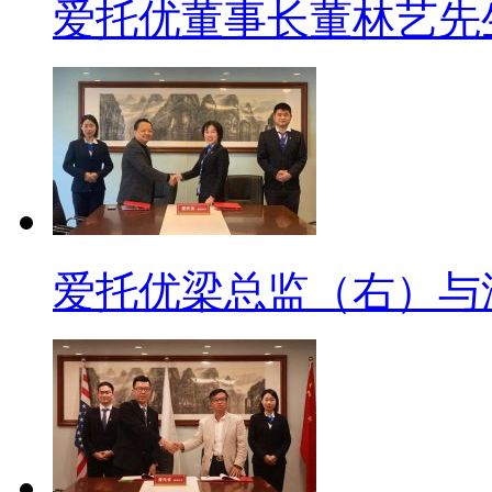
爱托优董事长董林艺先生
爱托优梁总监（右）与湖