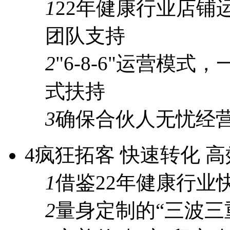
1
22年
健康行业店铺
团队支持
2
"6-8-6"
运营模式，
式
扶持
3
确保合伙人
无忧经
4
疯狂拓客 快速转化 
1
借鉴
22年
健康行业
2
量身定制的
“三波三