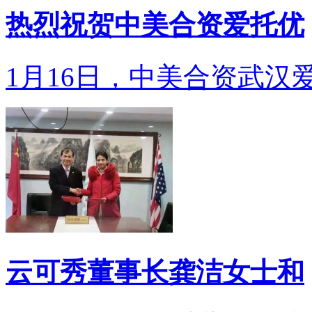
热烈祝贺中美合资爱托优
1月16日，中美合资武汉爱
云可秀董事长龚洁女士和