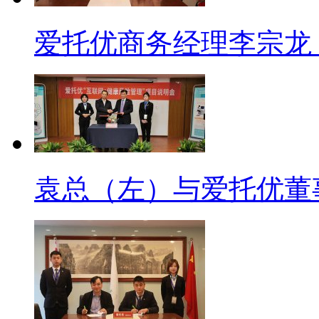
爱托优商务经理李宗龙（
袁总（左）与爱托优董事