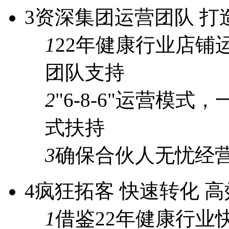
3
资深集团运营团队 打
1
22年
健康行业店铺
团队支持
2
"6-8-6"
运营模式，
式
扶持
3
确保合伙人
无忧经
4
疯狂拓客 快速转化 
1
借鉴
22年
健康行业