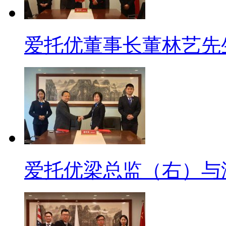
爱托优董事长董林艺先生
爱托优梁总监（右）与湖