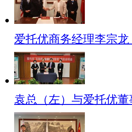
爱托优商务经理李宗龙（
袁总（左）与爱托优董事