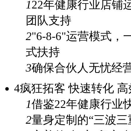
1
22年
健康行业店铺
团队支持
2
"6-8-6"
运营模式，
式
扶持
3
确保合伙人
无忧经
4
疯狂拓客 快速转化 
1
借鉴
22年
健康行业
2
量身定制的
“三波三