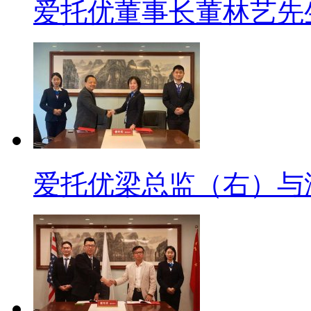
爱托优董事长董林艺先生
爱托优梁总监（右）与湖