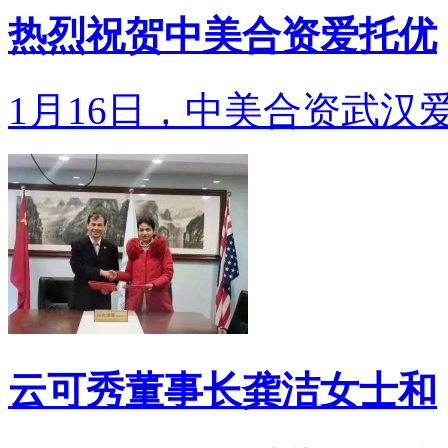
热烈祝贺中美合资爱托优
1月16日，中美合资武汉爱
云可秀董事长龚洁女士和