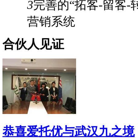
3
完善的
“拓客-留客-
营销系统
合伙人见证
恭喜爱托优与武汉九之境