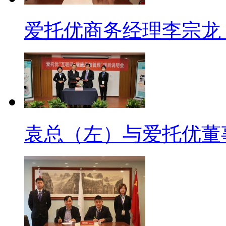
爱托优商务经理李宗龙（
袁总（左）与爱托优董事